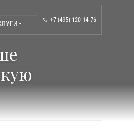
+7 (495) 120-14-76
phone
СЛУГИ
arrow_drop_down
ше
скую