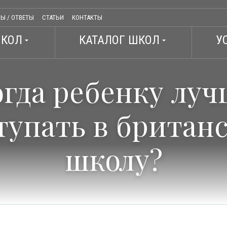
Ы / ОТВЕТЫ
СТАТЬИ
КОНТАКТЫ
ШКОЛ
КАТАЛОГ ШКОЛ
У
arrow_drop_down
arrow_drop_down
огда ребенку луч
тупать в британ
школу?