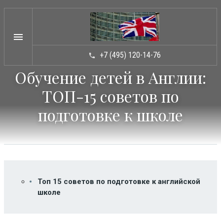
menu
+7 (495) 120-14-76
phone
Обучение детей в Англии:
ТИПЫ ШКОЛ
arrow_drop_down
ТОП-15 советов по
КАТАЛОГ ШКОЛ
arrow_drop_down
подготовке к школе
УСЛУГИ
arrow_drop_down
НОВОСТИ
ВОПРОСЫ / ОТВЕТЫ
СТАТЬИ
Топ 15 советов по подготовке к английской
КОНТАКТЫ
школе