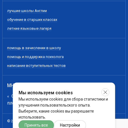
лучшие школы Англии
обучение в старших классах
летние языковые лагеря
помощь в зачислении в школу
помощь и поддержка психолога
написание вступительных тестов
МНЕНИЕ НАШИХ ЭКСПЕРТОВ
Мы используем cookies
Образование - всего лишь лестница для сбора
Мы используем cookies для сбора статистики и
плодов с древа познания, а не сами эти плоды.
улучшения пользовательского опыта.
Выберите, какие cookies вы разрешаете
использовать.
© 2007–2016. ВСЕ ПРАВА ЗАЩИЩЕНЫ.
Принять все
Настройки