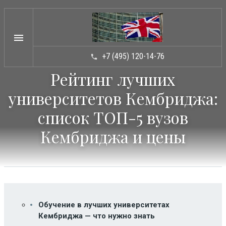
menu
+7 (495) 120-14-76
phone
Рейтинг лучших
ТИПЫ ШКОЛ
arrow_drop_down
университетов Кембриджа:
КАТАЛОГ ШКОЛ
arrow_drop_down
список ТОП-5 вузов
УСЛУГИ
arrow_drop_down
Кембриджа и цены
НОВОСТИ
ВОПРОСЫ / ОТВЕТЫ
СТАТЬИ
КОНТАКТЫ
Обучение в лучших университетах
Кембриджа — что нужно знать