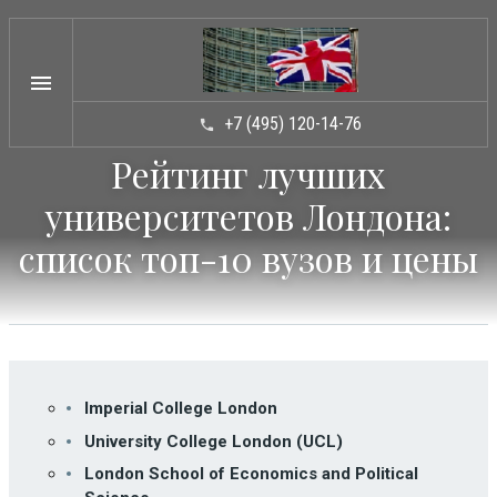
menu
+7 (495) 120-14-76
phone
Рейтинг лучших
ТИПЫ ШКОЛ
arrow_drop_down
университетов Лондона:
КАТАЛОГ ШКОЛ
arrow_drop_down
список топ-10 вузов и цены
УСЛУГИ
arrow_drop_down
НОВОСТИ
ВОПРОСЫ / ОТВЕТЫ
СТАТЬИ
Imperial College London
КОНТАКТЫ
University College London (UCL)
London School of Economics and Political