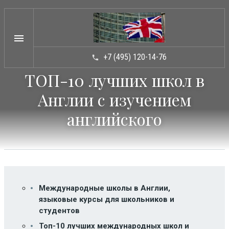
menu
+7 (495) 120-14-76
phone
ТОП-10 лучших школ в
ТИПЫ ШКОЛ
arrow_drop_down
Англии с изучением
КАТАЛОГ ШКОЛ
arrow_drop_down
английского
УСЛУГИ
arrow_drop_down
НОВОСТИ
ВОПРОСЫ / ОТВЕТЫ
СТАТЬИ
Международные школы в Англии,
КОНТАКТЫ
языковые курсы для школьников и
студентов
Топ-10 лучших международных школ и